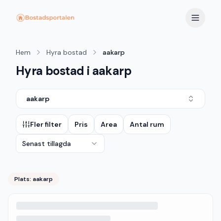
Hem
Hyra bostad
aakarp
Hyra bostad i aakarp
aakarp
Fler filter
Pris
Area
Antal rum
Senast tillagda
Plats:
aakarp