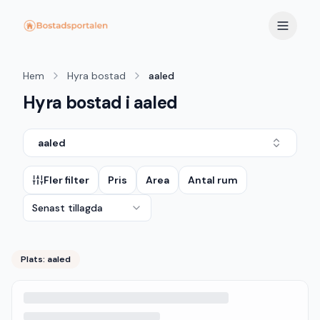
Hem
Hyra bostad
aaled
Hyra bostad i aaled
aaled
Fler filter
Pris
Area
Antal rum
Senast tillagda
Plats:
aaled