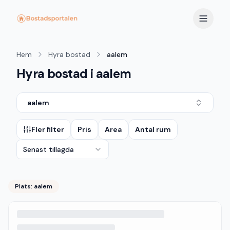
Hem
Hyra bostad
aalem
Hyra bostad i aalem
aalem
Fler filter
Pris
Area
Antal rum
Senast tillagda
Plats:
aalem