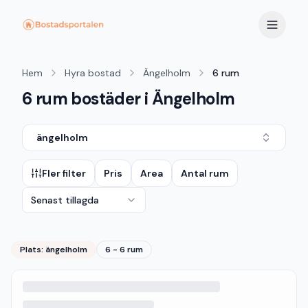
Hem
Hyra bostad
Ängelholm
6 rum
6 rum bostäder i Ängelholm
ängelholm
Fler filter
Pris
Area
Antal rum
Senast tillagda
Plats:
ängelholm
6 - 6 rum