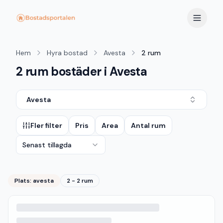
Hem
Hyra bostad
Avesta
2 rum
2 rum bostäder i Avesta
Avesta
Fler filter
Pris
Area
Antal rum
Senast tillagda
Plats:
avesta
2 - 2 rum