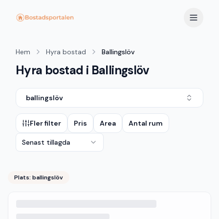
Hem
Hyra bostad
Ballingslöv
Hyra bostad i Ballingslöv
ballingslöv
Fler filter
Pris
Area
Antal rum
Senast tillagda
Plats:
ballingslöv