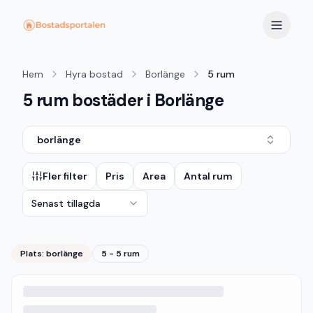
Hem
Hyra bostad
Borlänge
5 rum
5 rum bostäder i Borlänge
borlänge
Fler filter
Pris
Area
Antal rum
Senast tillagda
Plats:
borlänge
5 - 5 rum