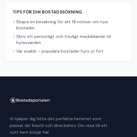
TIPS FÖR DIN BOSTADSSÖKNING
✓
Skapa en bevakning för att få notiser om nya
bostäder
✓
Skriv ett personligt och trevligt meddelande till
hyresvärden
✓
Var snabb – populära bostäder hyrs ut fort
Vi hjälper dig hitta det perfekta hemmet som
passar din livsstil och dina behov. Din resa till ett
nytt hem börjar här.