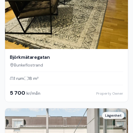
Björkmätaregatan
Bunkeflostrand
1
rum
18
m²
5 700
kr/mån
Property Owner
Lägenhet