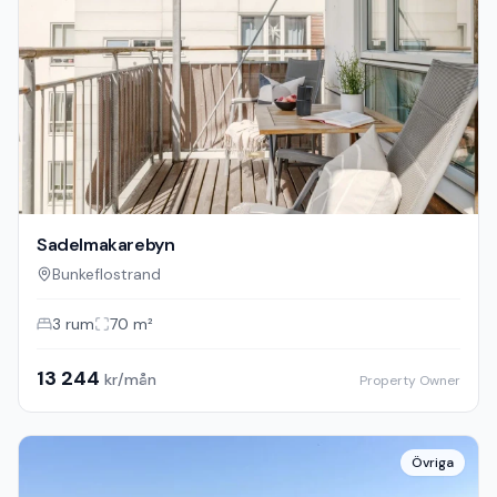
Sadelmakarebyn
Bunkeflostrand
3
rum
70
m²
13 244
kr/mån
Property Owner
Övriga