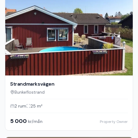
Strandmarksvägen
Bunkeflostrand
2
rum
25
m²
5 000
kr/mån
Property Owner