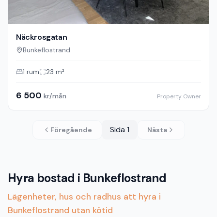
Näckrosgatan
Bunkeflostrand
1
rum
23
m²
6 500
kr/mån
Property Owner
Sida
1
Föregående
Nästa
Hyra bostad i Bunkeflostrand
Lägenheter, hus och radhus att hyra i
Bunkeflostrand utan kötid