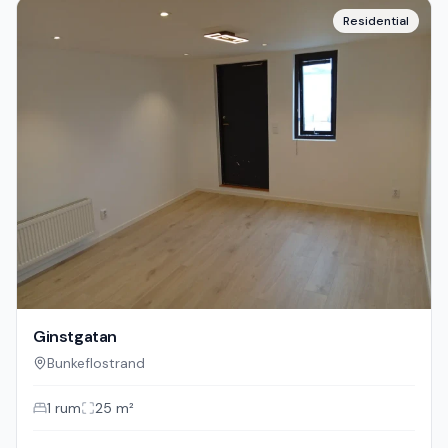
Residential
Ginstgatan
Bunkeflostrand
1
rum
25
m²