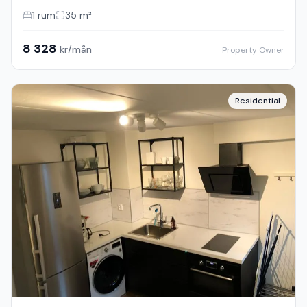
1
rum
35
m²
8 328
kr/mån
Property Owner
Residential