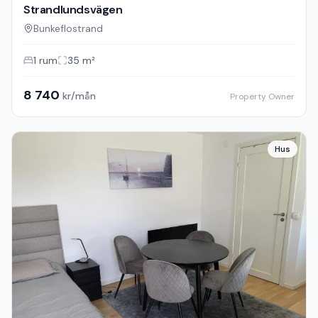
Strandlundsvägen
Bunkeflostrand
1
rum
35
m²
8 740
kr/mån
Property Owner
Hus