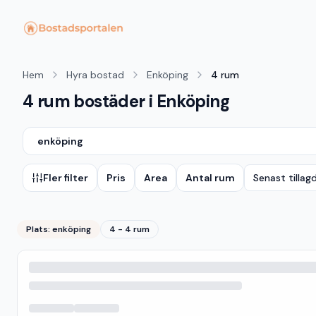
Hem
Hyra bostad
Enköping
4 rum
4 rum bostäder i Enköping
enköping
Fler filter
Pris
Area
Antal rum
Senast tillag
Plats:
enköping
4 - 4 rum