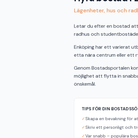
Lägenheter, hus och radh
Letar du efter en bostad att 
radhus och studentbostäder 
Enköping har ett varierat u
etta nära centrum eller ett r
Genom Bostadsportalen komme
möjlighet att flytta in snab
önskemål.
TIPS FÖR DIN BOSTADSS
✓
Skapa en bevakning för a
✓
Skriv ett personligt och t
✓
Var snabb – populära bost