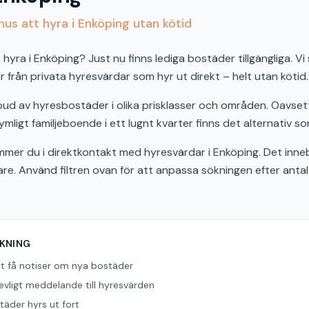
us att hyra i Enköping utan kötid
hyra i Enköping? Just nu finns lediga bostäder tillgängliga. Vi
från privata hyresvärdar som hyr ut direkt – helt utan kötid.
tbud av hyresbostäder i olika prisklasser och områden. Oavs
ymligt familjeboende i ett lugnt kvarter finns det alternativ so
r du i direktkontakt med hyresvärdar i Enköping. Det inneb
bare. Använd filtren ovan för att anpassa sökningen efter ant
ÖKNING
tt få notiser om nya bostäder
revligt meddelande till hyresvärden
äder hyrs ut fort