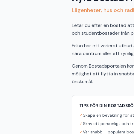
Lägenheter, hus och radh
Letar du efter en bostad att 
och studentbostäder från pri
Falun har ett varierat utbu
nära centrum eller ett rymlig
Genom Bostadsportalen komme
möjlighet att flytta in snab
önskemål.
TIPS FÖR DIN BOSTADSS
✓
Skapa en bevakning för a
✓
Skriv ett personligt och t
✓
Var snabb – populära bost