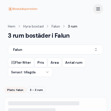
Hem
Hyra bostad
Falun
3 rum
3 rum bostäder i Falun
Falun
Fler filter
Pris
Area
Antal rum
Senast tillagda
Plats:
falun
3 - 3 rum