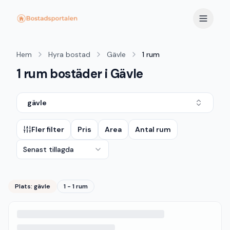
Hem
Hyra bostad
Gävle
1 rum
1 rum bostäder i Gävle
gävle
Fler filter
Pris
Area
Antal rum
Senast tillagda
Plats:
gävle
1 - 1 rum