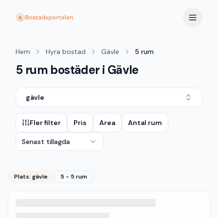
Hem
Hyra bostad
Gävle
5 rum
5 rum bostäder i Gävle
gävle
Fler filter
Pris
Area
Antal rum
Senast tillagda
Plats:
gävle
5 - 5 rum