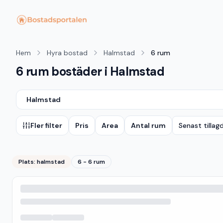
Hem
Hyra bostad
Halmstad
6 rum
6 rum bostäder i Halmstad
Halmstad
Fler filter
Pris
Area
Antal rum
Senast tillag
Plats:
halmstad
6 - 6 rum