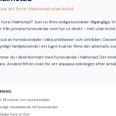
us att hyra i Halmstad utan kötid
hyra i Halmstad? Just nu finns lediga bostäder tillgängliga. Vi
från privata hyresvärdar som hyr ut direkt – helt utan kötid.
tbud av hyresbostäder i olika prisklasser och områden. Oavs
ymligt familjeboende i ett lugnt kvarter finns det alternativ so
er du i direktkontakt med hyresvärdar i Halmstad. Det inne
bare. Använd filtren ovan för att anpassa sökningen efter ant
ÖKNING
tt få notiser om nya bostäder
revligt meddelande till hyresvärden
äder hyrs ut fort