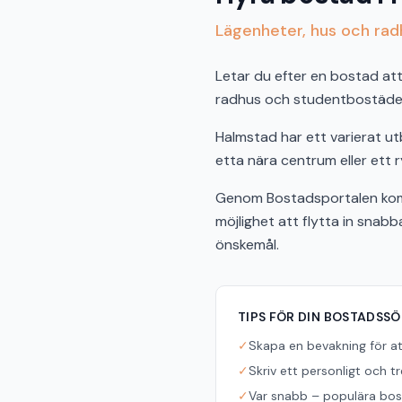
Lägenheter, hus och radh
Letar du efter en bostad att 
radhus och studentbostäder 
Halmstad har ett varierat u
etta nära centrum eller ett r
Genom Bostadsportalen komm
möjlighet att flytta in snab
önskemål.
TIPS FÖR DIN BOSTADSS
✓
Skapa en bevakning för a
✓
Skriv ett personligt och t
✓
Var snabb – populära bost