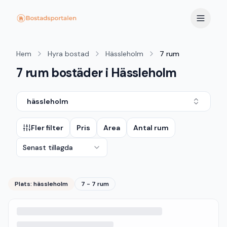
Hem
Hyra bostad
Hässleholm
7 rum
7 rum bostäder i Hässleholm
hässleholm
Fler filter
Pris
Area
Antal rum
Senast tillagda
Plats:
hässleholm
7 - 7 rum