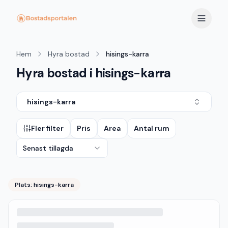
Hem
Hyra bostad
hisings-karra
Hyra bostad i hisings-karra
hisings-karra
Fler filter
Pris
Area
Antal rum
Senast tillagda
Plats:
hisings-karra