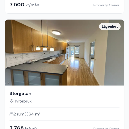
7 500
kr/mån
Property Owner
Lägenhet
Storgatan
Hyltebruk
2
rum
64
m²
7 768
kr/mån
Property Owner