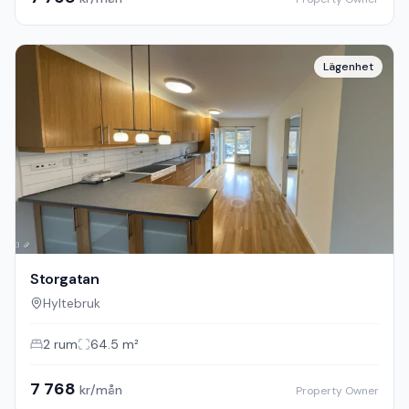
Lägenhet
Storgatan
Hyltebruk
2
rum
64.5
m²
7 768
kr/mån
Property Owner