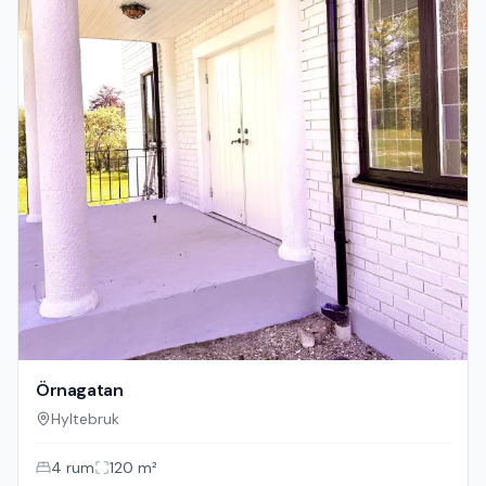
Örnagatan
Hyltebruk
4
rum
120
m²