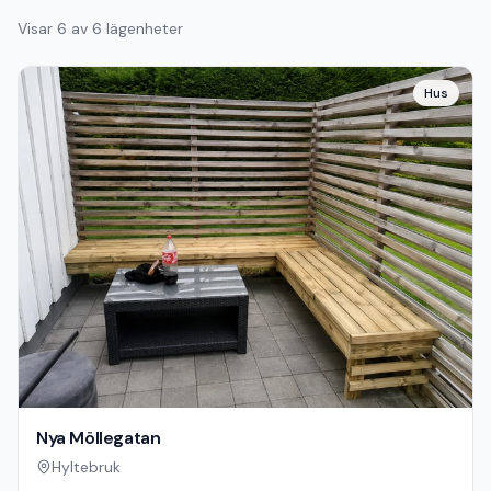
Visar
6
av
6
lägenheter
Hus
Nya Möllegatan
Hyltebruk