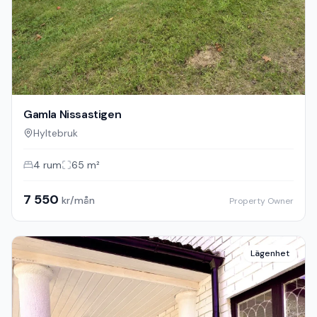
Gamla Nissastigen
Hyltebruk
4
rum
65
m²
7 550
kr/mån
Property Owner
Lägenhet