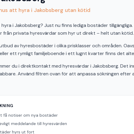
us att hyra i Jakobsberg utan kötid
hyra i Jakobsberg? Just nu finns lediga bostäder tillgängliga. 
från privata hyresvärdar som hyr ut direkt – helt utan kötid.
 utbud av hyresbostäder i olika prisklasser och områden. Oav
er ett rymligt familjeboende i ett lugnt kvarter finns det alte
er du i direktkontakt med hyresvärdar i Jakobsberg. Det in
snabbare. Använd filtren ovan för att anpassa sökningen efter
ÖKNING
tt få notiser om nya bostäder
revligt meddelande till hyresvärden
äder hyrs ut fort