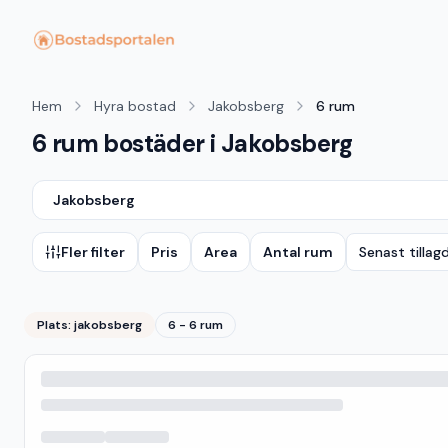
Hem
Hyra bostad
Jakobsberg
6 rum
6 rum bostäder i Jakobsberg
Jakobsberg
Fler filter
Pris
Area
Antal rum
Senast tillag
Plats:
jakobsberg
6 - 6 rum