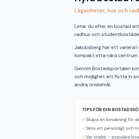
Lägenheter, hus och radh
Letar du efter en bostad att 
radhus och studentbostäder 
Jakobsberg har ett varierat
kompakt etta nära centrum ell
Genom Bostadsportalen komm
och möjlighet att flytta in 
andra önskemål.
TIPS FÖR DIN BOSTADSS
✓
Skapa en bevakning för a
✓
Skriv ett personligt och t
✓
Var snabb – populära bost