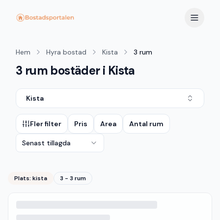
Hem
Hyra bostad
Kista
3 rum
3 rum bostäder i Kista
Kista
Fler filter
Pris
Area
Antal rum
Senast tillagda
Plats:
kista
3 - 3 rum