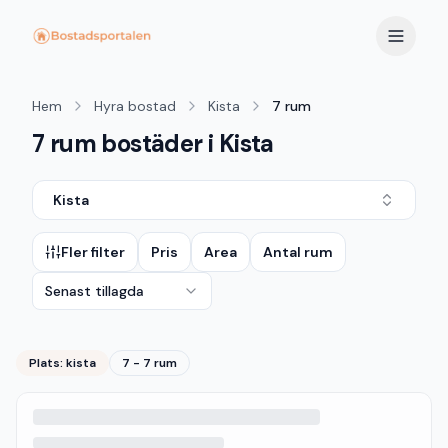
Hem
Hyra bostad
Kista
7 rum
7 rum bostäder i Kista
Kista
Fler filter
Pris
Area
Antal rum
Senast tillagda
Plats:
kista
7 - 7 rum