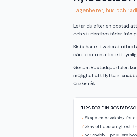
Lägenheter, hus och radh
Letar du efter en bostad att 
och studentbostäder från pri
Kista har ett varierat utbu
nära centrum eller ett rymlig
Genom Bostadsportalen komme
möjlighet att flytta in snab
önskemål.
TIPS FÖR DIN BOSTADSS
✓
Skapa en bevakning för a
✓
Skriv ett personligt och t
✓
Var snabb – populära bost