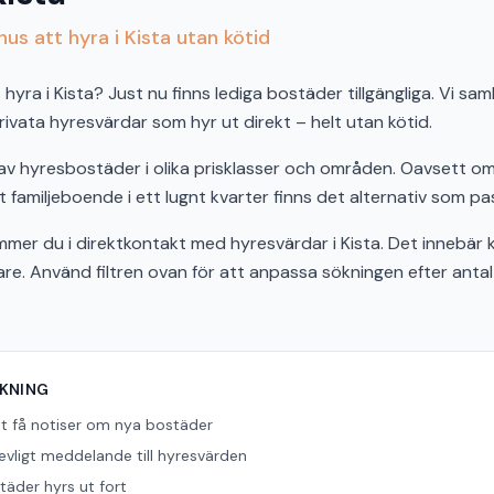
us att hyra i Kista utan kötid
hyra i Kista? Just nu finns lediga bostäder tillgängliga. Vi sam
vata hyresvärdar som hyr ut direkt – helt utan kötid.
d av hyresbostäder i olika prisklasser och områden. Oavsett 
t familjeboende i ett lugnt kvarter finns det alternativ som pas
r du i direktkontakt med hyresvärdar i Kista. Det innebär 
bare. Använd filtren ovan för att anpassa sökningen efter ant
ÖKNING
tt få notiser om nya bostäder
revligt meddelande till hyresvärden
äder hyrs ut fort