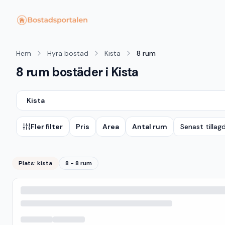
Hem
Hyra bostad
Kista
8 rum
8 rum bostäder i Kista
Kista
Fler filter
Pris
Area
Antal rum
Senast tillag
Plats:
kista
8 - 8 rum