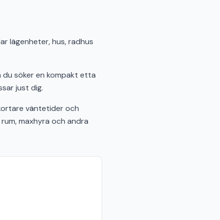
lar lägenheter, hus, radhus
om du söker en kompakt etta
sar just dig.
kortare väntetider och
al rum, maxhyra och andra