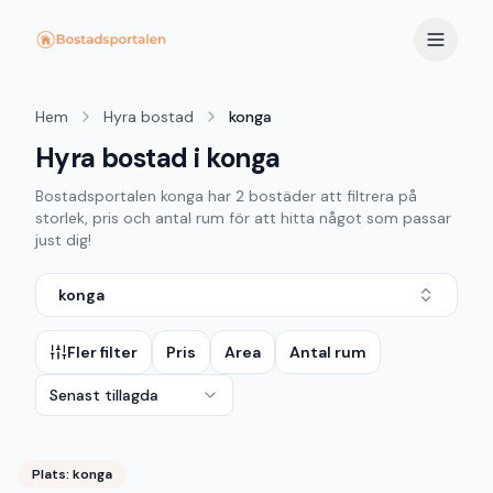
Hem
Hyra bostad
konga
Hyra bostad i konga
Bostadsportalen
konga
har
2
bostäder att filtrera på
storlek, pris och antal rum för att hitta något som passar
just dig!
konga
Fler filter
Pris
Area
Antal rum
Senast tillagda
Plats:
konga