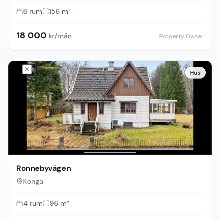
8
rum
156
m²
18 000
kr/mån
Property Owner
Hus
Ronnebyvägen
Konga
4
rum
96
m²