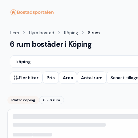
Hem
Hyra bostad
Köping
6 rum
6 rum bostäder i Köping
köping
Fler filter
Pris
Area
Antal rum
Senast tillag
Plats:
köping
6 - 6 rum