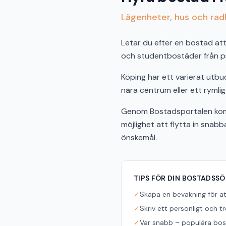
Lägenheter, hus och radh
Letar du efter en bostad att 
och studentbostäder från pri
Köping har ett varierat utb
nära centrum eller ett rymlig
Genom Bostadsportalen komme
möjlighet att flytta in snab
önskemål.
TIPS FÖR DIN BOSTADSS
✓
Skapa en bevakning för a
✓
Skriv ett personligt och t
✓
Var snabb – populära bost