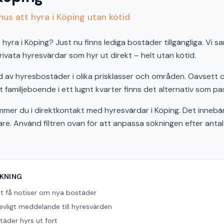
us att hyra i Köping utan kötid
hyra i Köping? Just nu finns lediga bostäder tillgängliga. Vi s
vata hyresvärdar som hyr ut direkt – helt utan kötid.
ud av hyresbostäder i olika prisklasser och områden. Oavsett
t familjeboende i ett lugnt kvarter finns det alternativ som pas
r du i direktkontakt med hyresvärdar i Köping. Det innebär
bare. Använd filtren ovan för att anpassa sökningen efter ant
ÖKNING
tt få notiser om nya bostäder
revligt meddelande till hyresvärden
äder hyrs ut fort