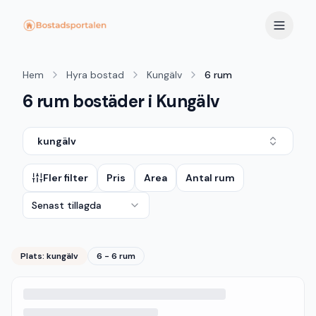
Hem
Hyra bostad
Kungälv
6 rum
6 rum bostäder i Kungälv
kungälv
Fler filter
Pris
Area
Antal rum
Senast tillagda
Plats:
kungälv
6 - 6 rum