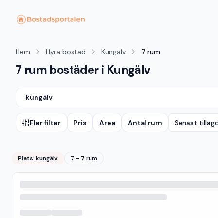
Hem
Hyra bostad
Kungälv
7 rum
7 rum bostäder i Kungälv
kungälv
Fler filter
Pris
Area
Antal rum
Senast tillag
Plats:
kungälv
7 - 7 rum