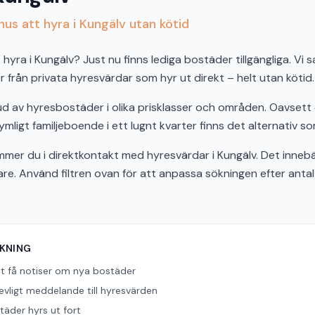
us att hyra i Kungälv utan kötid
hyra i Kungälv? Just nu finns lediga bostäder tillgängliga. Vi s
från privata hyresvärdar som hyr ut direkt – helt utan kötid.
bud av hyresbostäder i olika prisklasser och områden. Oavset
ymligt familjeboende i ett lugnt kvarter finns det alternativ so
r du i direktkontakt med hyresvärdar i Kungälv. Det innebä
bare. Använd filtren ovan för att anpassa sökningen efter ant
ÖKNING
tt få notiser om nya bostäder
revligt meddelande till hyresvärden
äder hyrs ut fort