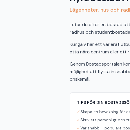
Lägenheter, hus och radh
Letar du efter en bostad att 
radhus och studentbostäder 
Kungälv har ett varierat ut
etta nära centrum eller ett r
Genom Bostadsportalen komme
möjlighet att flytta in snab
önskemål.
TIPS FÖR DIN BOSTADSS
✓
Skapa en bevakning för a
✓
Skriv ett personligt och t
✓
Var snabb – populära bost