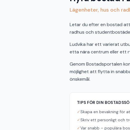
Lägenheter, hus och radh
Letar du efter en bostad att 
radhus och studentbostäder 
Ludvika har ett varierat ut
etta nära centrum eller ett r
Genom Bostadsportalen komme
möjlighet att flytta in snab
önskemål.
TIPS FÖR DIN BOSTADSS
✓
Skapa en bevakning för a
✓
Skriv ett personligt och t
✓
Var snabb – populära bost