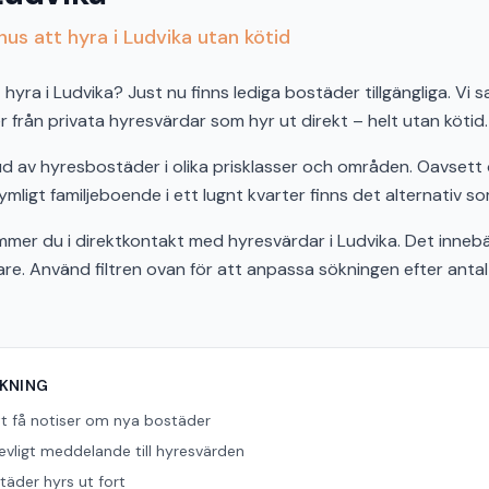
us att hyra i Ludvika utan kötid
hyra i Ludvika? Just nu finns lediga bostäder tillgängliga. Vi s
från privata hyresvärdar som hyr ut direkt – helt utan kötid.
bud av hyresbostäder i olika prisklasser och områden. Oavset
ymligt familjeboende i ett lugnt kvarter finns det alternativ so
r du i direktkontakt med hyresvärdar i Ludvika. Det innebä
bare. Använd filtren ovan för att anpassa sökningen efter ant
ÖKNING
tt få notiser om nya bostäder
revligt meddelande till hyresvärden
äder hyrs ut fort