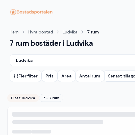
Hem
Hyra bostad
Ludvika
7 rum
7 rum bostäder i Ludvika
Ludvika
Fler filter
Pris
Area
Antal rum
Senast tillag
Plats:
ludvika
7 - 7 rum