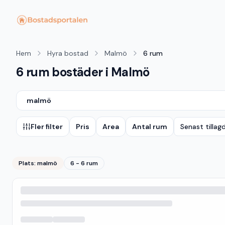
Hem
Hyra bostad
Malmö
6 rum
6 rum bostäder i Malmö
malmö
Fler filter
Pris
Area
Antal rum
Senast tillag
Plats:
malmö
6 - 6 rum