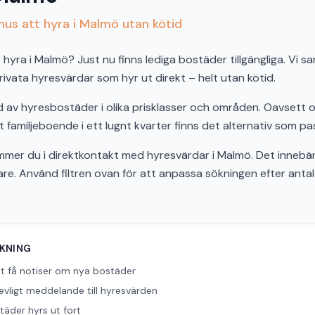
us att hyra i Malmö utan kötid
hyra i Malmö? Just nu finns lediga bostäder tillgängliga. Vi s
vata hyresvärdar som hyr ut direkt – helt utan kötid.
d av hyresbostäder i olika prisklasser och områden. Oavsett
t familjeboende i ett lugnt kvarter finns det alternativ som pas
er du i direktkontakt med hyresvärdar i Malmö. Det innebär
bare. Använd filtren ovan för att anpassa sökningen efter ant
ÖKNING
tt få notiser om nya bostäder
revligt meddelande till hyresvärden
äder hyrs ut fort