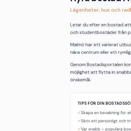
Lägenheter, hus och radh
Letar du efter en bostad att 
och studentbostäder från pri
Malmö har ett varierat utbu
nära centrum eller ett rymlig
Genom Bostadsportalen komm
möjlighet att flytta in snab
önskemål.
TIPS FÖR DIN BOSTADSS
✓
Skapa en bevakning för a
✓
Skriv ett personligt och t
✓
Var snabb – populära bost