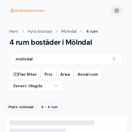
Hem
Hyra bostad
Mölndal
4 rum
4 rum bostäder i Mölndal
mölndal
Fler filter
Pris
Area
Antal rum
Senast tillagda
Plats:
mölndal
4 - 4 rum