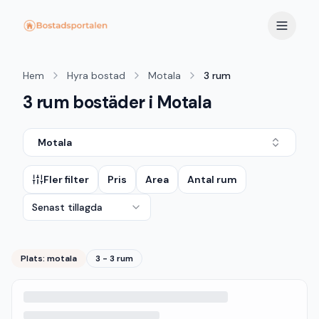
Hem
Hyra bostad
Motala
3 rum
3 rum bostäder i Motala
Motala
Fler filter
Pris
Area
Antal rum
Senast tillagda
Plats:
motala
3 - 3 rum