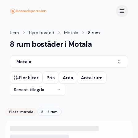
Hem
Hyra bostad
Motala
8 rum
8 rum bostäder i Motala
Motala
Fler filter
Pris
Area
Antal rum
Senast tillagda
Plats:
motala
8 - 8 rum