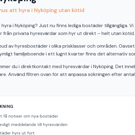
us att hyra i Nyköping utan kötid
hyra i Nyköping? Just nu finns lediga bostäder tillgängliga. Vi
från privata hyresvärdar som hyr ut direkt – helt utan kötid.
tbud av hyresbostäder i olika prisklasser och områden. Oavs
ymligt familjeboende i ett lugnt kvarter finns det alternativ so
er du i direktkontakt med hyresvärdar i Nyköping. Det inneb
bare. Använd filtren ovan för att anpassa sökningen efter ant
ÖKNING
tt få notiser om nya bostäder
revligt meddelande till hyresvärden
äder hyrs ut fort