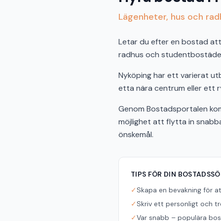
Lägenheter, hus och radh
Letar du efter en bostad att 
radhus och studentbostäder 
Nyköping har ett varierat u
etta nära centrum eller ett r
Genom Bostadsportalen komm
möjlighet att flytta in snab
önskemål.
TIPS FÖR DIN BOSTADSS
✓
Skapa en bevakning för a
✓
Skriv ett personligt och t
✓
Var snabb – populära bost