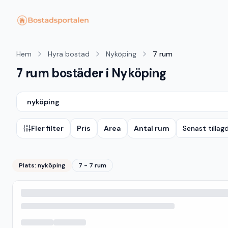
Hem
Hyra bostad
Nyköping
7 rum
7 rum bostäder i Nyköping
nyköping
Fler filter
Pris
Area
Antal rum
Senast tillag
Plats:
nyköping
7 - 7 rum