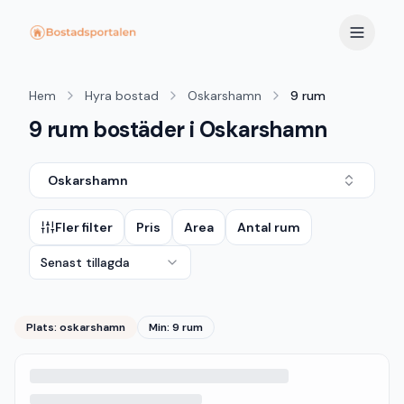
Hem
Hyra bostad
Oskarshamn
9 rum
9 rum bostäder i Oskarshamn
Oskarshamn
Fler filter
Pris
Area
Antal rum
Senast tillagda
Plats:
oskarshamn
Min: 9 rum