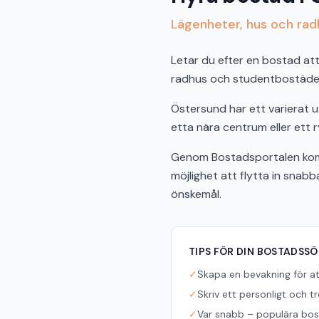
Lägenheter, hus och radh
Letar du efter en bostad att 
radhus och studentbostäder 
Östersund har ett varierat 
etta nära centrum eller ett r
Genom Bostadsportalen komm
möjlighet att flytta in snab
önskemål.
TIPS FÖR DIN BOSTADSS
✓
Skapa en bevakning för a
✓
Skriv ett personligt och t
✓
Var snabb – populära bost