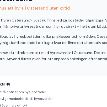
us att hyra i Östersund utan kötid
hyra i Östersund? Just nu finns lediga bostäder tillgängliga. V
från privata hyresvärdar som hyr ut direkt – helt utan kötid.
utbud av hyresbostäder i olika prisklasser och områden. Oav
ymligt familjeboende i ett lugnt kvarter finns det alternativ so
er du i direktkontakt med hyresvärdar i Östersund. Det inn
bare. Använd filtren ovan för att anpassa sökningen efter ant
ÖKNING
tt få notiser om nya bostäder
revligt meddelande till hyresvärden
äder hyrs ut fort