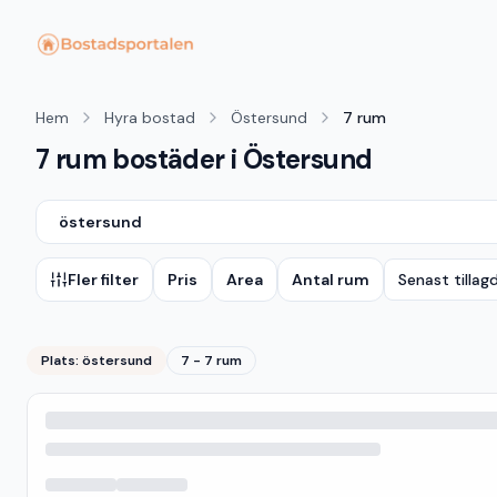
Hem
Hyra bostad
Östersund
7 rum
7 rum bostäder i Östersund
östersund
Fler filter
Pris
Area
Antal rum
Senast tillag
Plats:
östersund
7 - 7 rum