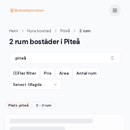
Hem
Hyra bostad
Piteå
2 rum
2 rum bostäder i Piteå
piteå
Fler filter
Pris
Area
Antal rum
Senast tillagda
Plats:
piteå
2 - 2 rum