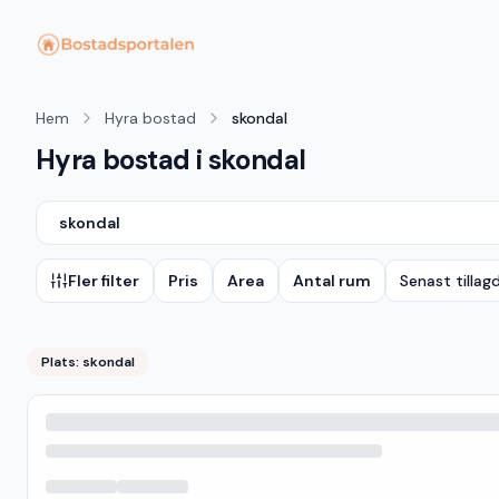
Hem
Hyra bostad
skondal
Hyra bostad i skondal
skondal
Fler filter
Pris
Area
Antal rum
Senast tillag
Plats:
skondal