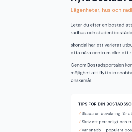
Lägenheter, hus och radh
Letar du efter en bostad att 
radhus och studentbostäder 
skondal har ett varierat ut
etta nära centrum eller ett r
Genom Bostadsportalen komme
möjlighet att flytta in snab
önskemål.
TIPS FÖR DIN BOSTADSS
✓
Skapa en bevakning för a
✓
Skriv ett personligt och t
✓
Var snabb – populära bost