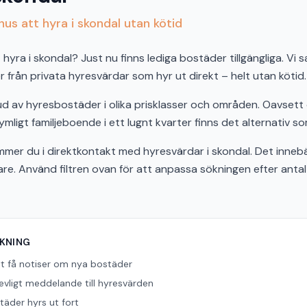
us att hyra i skondal utan kötid
hyra i skondal? Just nu finns lediga bostäder tillgängliga. Vi s
från privata hyresvärdar som hyr ut direkt – helt utan kötid.
bud av hyresbostäder i olika prisklasser och områden. Oavset
ymligt familjeboende i ett lugnt kvarter finns det alternativ so
r du i direktkontakt med hyresvärdar i skondal. Det innebä
bare. Använd filtren ovan för att anpassa sökningen efter ant
ÖKNING
tt få notiser om nya bostäder
revligt meddelande till hyresvärden
äder hyrs ut fort