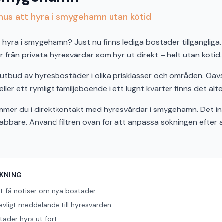
hus att hyra i smygehamn utan kötid
 hyra i smygehamn? Just nu finns lediga bostäder tillgängliga. 
från privata hyresvärdar som hyr ut direkt – helt utan kötid.
utbud av hyresbostäder i olika prisklasser och områden. Oav
er ett rymligt familjeboende i ett lugnt kvarter finns det alte
er du i direktkontakt med hyresvärdar i smygehamn. Det in
snabbare. Använd filtren ovan för att anpassa sökningen efter
ÖKNING
tt få notiser om nya bostäder
revligt meddelande till hyresvärden
äder hyrs ut fort