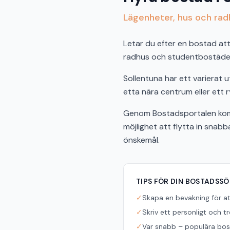
Lägenheter, hus och radh
Letar du efter en bostad att 
radhus och studentbostäder 
Sollentuna har ett varierat
etta nära centrum eller ett r
Genom Bostadsportalen komme
möjlighet att flytta in snab
önskemål.
TIPS FÖR DIN BOSTADSS
✓
Skapa en bevakning för a
✓
Skriv ett personligt och t
✓
Var snabb – populära bost