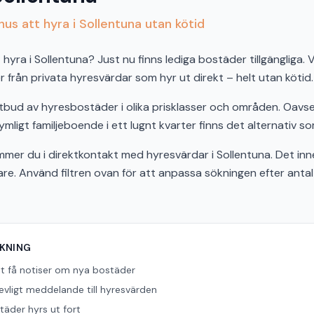
us att hyra i Sollentuna utan kötid
hyra i Sollentuna? Just nu finns lediga bostäder tillgängliga. V
från privata hyresvärdar som hyr ut direkt – helt utan kötid.
 utbud av hyresbostäder i olika prisklasser och områden. Oav
ymligt familjeboende i ett lugnt kvarter finns det alternativ so
r du i direktkontakt med hyresvärdar i Sollentuna. Det inn
bare. Använd filtren ovan för att anpassa sökningen efter ant
ÖKNING
tt få notiser om nya bostäder
revligt meddelande till hyresvärden
äder hyrs ut fort