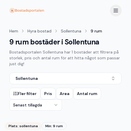
Hem
Hyra bostad
Sollentuna
9 rum
9 rum bostäder i Sollentuna
Bostadsportalen
Sollentuna
har
1
bostäder att filtrera på
storlek, pris och antal rum för att hitta något som passar
just dig!
Sollentuna
Fler filter
Pris
Area
Antal rum
Senast tillagda
Plats:
sollentuna
Min: 9 rum