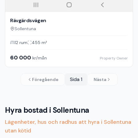
Rävgärdsvägen
Sollentuna
12
rum
455
m²
60 000
kr/mån
Property Owner
Sida
1
Föregående
Nästa
Hyra bostad i Sollentuna
Lägenheter, hus och radhus att hyra i Sollentuna
utan kötid