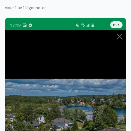
Visar
1
av
1
lägenheter
Hus