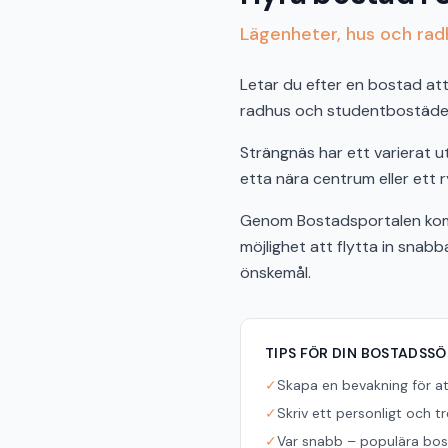
Lägenheter, hus och radh
Letar du efter en bostad att 
radhus och studentbostäder 
Strängnäs har ett varierat 
etta nära centrum eller ett r
Genom Bostadsportalen komm
möjlighet att flytta in snab
önskemål.
TIPS FÖR DIN BOSTADSS
✓
Skapa en bevakning för a
✓
Skriv ett personligt och t
✓
Var snabb – populära bost