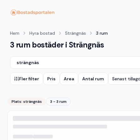
Hem
Hyra bostad
Strängnäs
3 rum
3 rum bostäder i Strängnäs
strängnäs
Fler filter
Pris
Area
Antal rum
Senast tillag
Plats:
strängnäs
3 - 3 rum