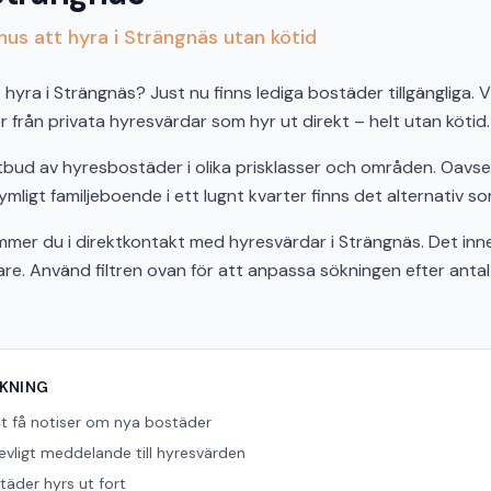
us att hyra i Strängnäs utan kötid
hyra i Strängnäs? Just nu finns lediga bostäder tillgängliga. V
från privata hyresvärdar som hyr ut direkt – helt utan kötid.
utbud av hyresbostäder i olika prisklasser och områden. Oav
ymligt familjeboende i ett lugnt kvarter finns det alternativ so
er du i direktkontakt med hyresvärdar i Strängnäs. Det inne
bare. Använd filtren ovan för att anpassa sökningen efter ant
ÖKNING
tt få notiser om nya bostäder
revligt meddelande till hyresvärden
äder hyrs ut fort