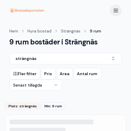
Hem
Hyra bostad
Strängnäs
9 rum
9 rum bostäder i Strängnäs
strängnäs
Fler filter
Pris
Area
Antal rum
Senast tillagda
Plats:
strängnäs
Min: 9 rum