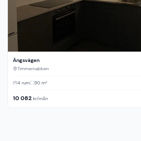
Ängsvägen
Timmernabben
4
rum
90
m²
10 082
kr/mån