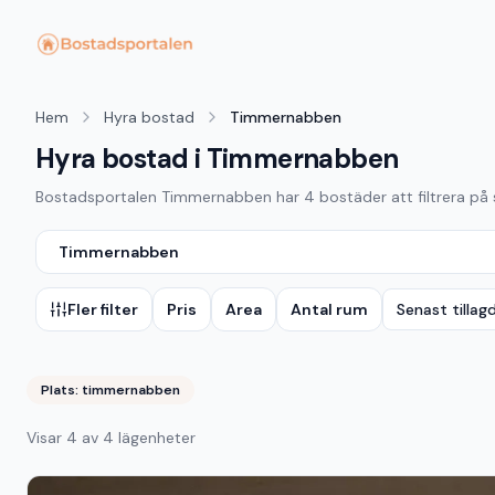
Hem
Hyra bostad
Timmernabben
Hyra bostad i Timmernabben
Bostadsportalen
Timmernabben
har
4
bostäder att filtrera på 
Timmernabben
Fler filter
Pris
Area
Antal rum
Senast tillag
Plats:
timmernabben
Visar
4
av
4
lägenheter