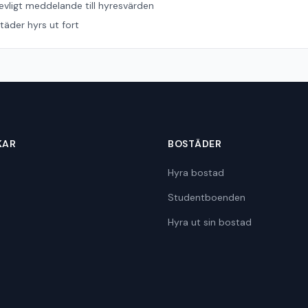
revligt meddelande till hyresvärden
äder hyrs ut fort
KAR
BOSTÄDER
Hyra bostad
Studentboenden
Hyra ut sin bostad