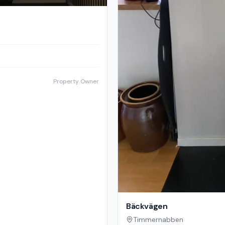
Property Owner
Bäckvägen
Timmernabben