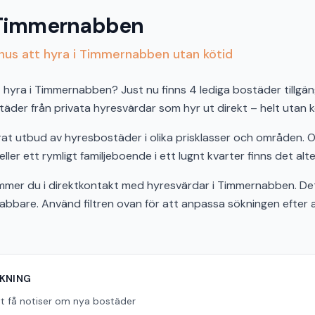
 Timmernabben
hus att hyra i Timmernabben utan kötid
 hyra i Timmernabben? Just nu finns 4 lediga bostäder tillgäng
der från privata hyresvärdar som hyr ut direkt – helt utan k
at utbud av hyresbostäder i olika prisklasser och områden. 
er ett rymligt familjeboende i ett lugnt kvarter finns det alte
er du i direktkontakt med hyresvärdar i Timmernabben. Det 
snabbare. Använd filtren ovan för att anpassa sökningen efter
ÖKNING
tt få notiser om nya bostäder