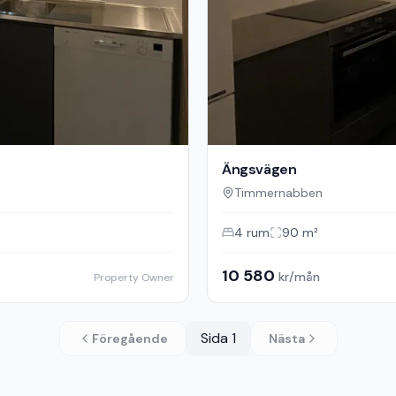
Ängsvägen
Timmernabben
4
rum
90
m²
10 580
kr/mån
Property Owner
Sida
1
Föregående
Nästa