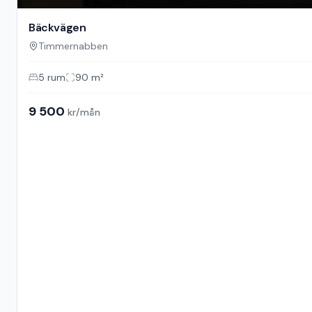
Bäckvägen
Timmernabben
5
rum
90
m²
9 500
kr/mån