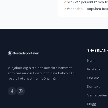
✓
Skriv ett personligt och t
✓
Var snabb – populära bost
SNABBLÄN
Hem
Vi hjälper dig hitta det perfekta hemmet
Bostäder
som passar din livsstil och dina behov. Din
Om oss
resa till ett nytt hem börjar här.
Kontakt
Samarbeten
Blogg