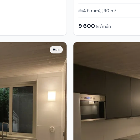
4.5
rum
90
m²
9 600
kr/mån
Hus