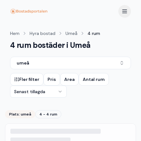
Hem
Hyra bostad
Umeå
4 rum
4 rum bostäder i Umeå
umeå
Fler filter
Pris
Area
Antal rum
Senast tillagda
Plats:
umeå
4 - 4 rum