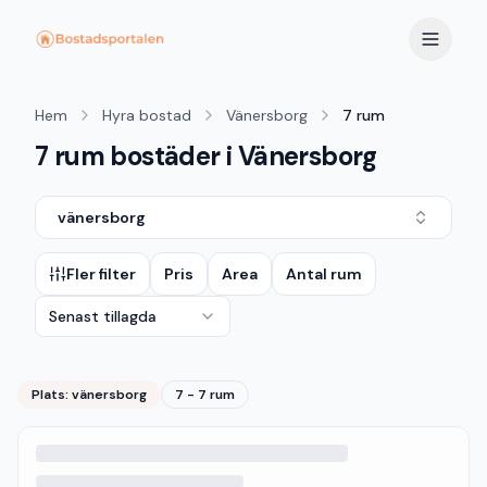
Hem
Hyra bostad
Vänersborg
7 rum
7 rum bostäder i Vänersborg
vänersborg
Fler filter
Pris
Area
Antal rum
Senast tillagda
Plats:
vänersborg
7 - 7 rum