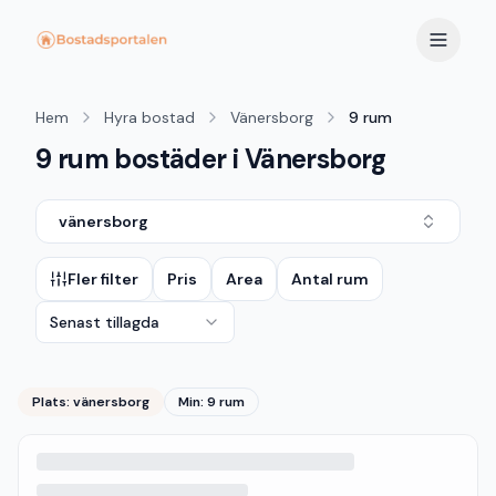
Hem
Hyra bostad
Vänersborg
9 rum
9 rum bostäder i Vänersborg
vänersborg
Fler filter
Pris
Area
Antal rum
Senast tillagda
Plats:
vänersborg
Min: 9 rum