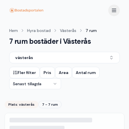
Hem
Hyra bostad
Västerås
7 rum
7 rum bostäder i Västerås
västerås
Fler filter
Pris
Area
Antal rum
Senast tillagda
Plats:
västerås
7 - 7 rum