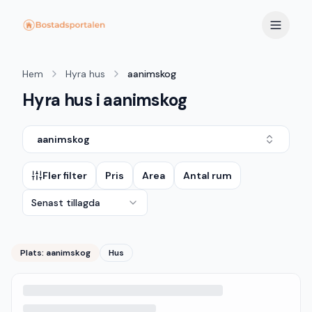
Hem
Hyra hus
aanimskog
Hyra hus i aanimskog
aanimskog
Fler filter
Pris
Area
Antal rum
Senast tillagda
Plats:
aanimskog
Hus