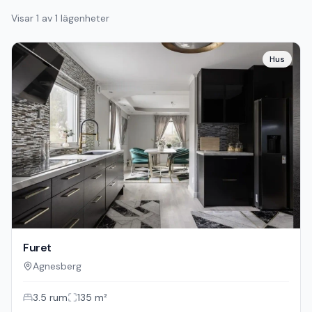
Visar
1
av
1
lägenheter
Hus
Furet
Agnesberg
3.5
rum
135
m²