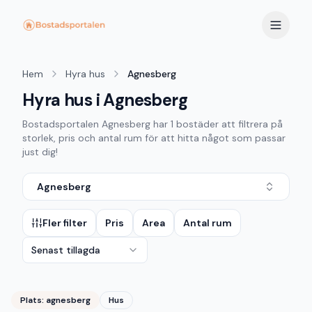
Hem
Hyra hus
Agnesberg
Hyra hus i Agnesberg
Bostadsportalen
Agnesberg
har
1
bostäder att filtrera på
storlek, pris och antal rum för att hitta något som passar
just dig!
Agnesberg
Fler filter
Pris
Area
Antal rum
Senast tillagda
Plats:
agnesberg
Hus