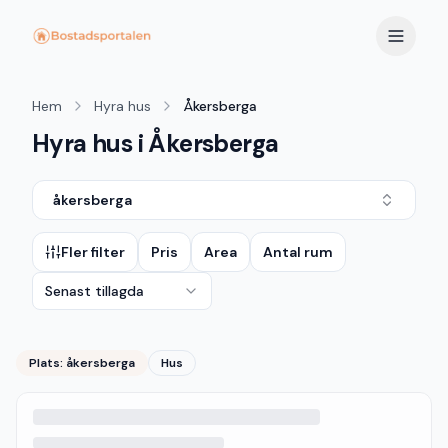
Hem
Hyra hus
Åkersberga
Hyra hus i Åkersberga
åkersberga
Fler filter
Pris
Area
Antal rum
Senast tillagda
Plats:
åkersberga
Hus