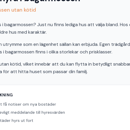
ssen utan kötid
 bagarmossen? Just nu finns lediga hus att välja bland. Hos os
äldre hus med karaktär.
och utrymme som en lägenhet sällan kan erbjuda. Egen trädgård,
s i bagarmossen finns i olika storlekar och prisklasser.
tan kötid, vilket innebär att du kan flytta in betydligt snabbar
ör att hitta huset som passar din familj.
ÖKNING
tt få notiser om nya bostäder
revligt meddelande till hyresvärden
äder hyrs ut fort