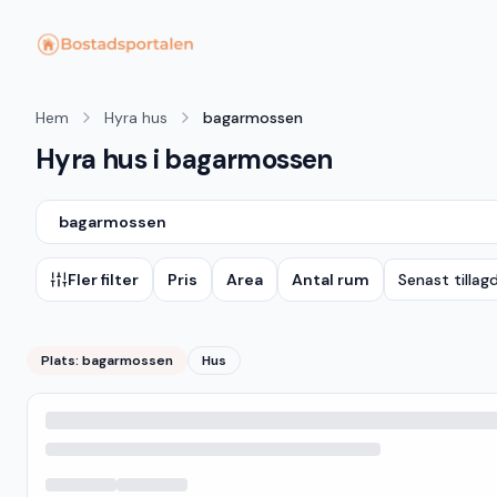
Hem
Hyra hus
bagarmossen
Hyra hus i bagarmossen
bagarmossen
Fler filter
Pris
Area
Antal rum
Senast tillag
Plats:
bagarmossen
Hus