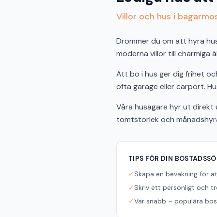
Villor och hus i bagarmo
Drömmer du om att hyra hus i
moderna villor till charmiga 
Att bo i hus ger dig frihet 
ofta garage eller carport. Hu
Våra husägare hyr ut direkt u
tomtstorlek och månadshyra f
TIPS FÖR DIN BOSTADSS
✓
Skapa en bevakning för a
✓
Skriv ett personligt och t
✓
Var snabb – populära bost