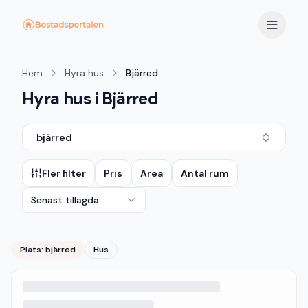
Hem
Hyra hus
Bjärred
Hyra hus i Bjärred
bjärred
Fler filter
Pris
Area
Antal rum
Senast tillagda
Plats:
bjärred
Hus